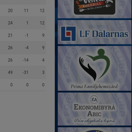
20
11
12
24
1
12
21
-1
9
26
-4
9
26
-14
4
49
-31
3
0
0
0