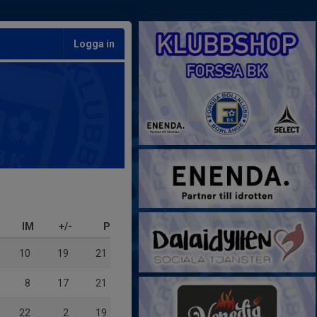
Logga in
IM
+/-
P
10
19
21
8
17
21
22
2
19