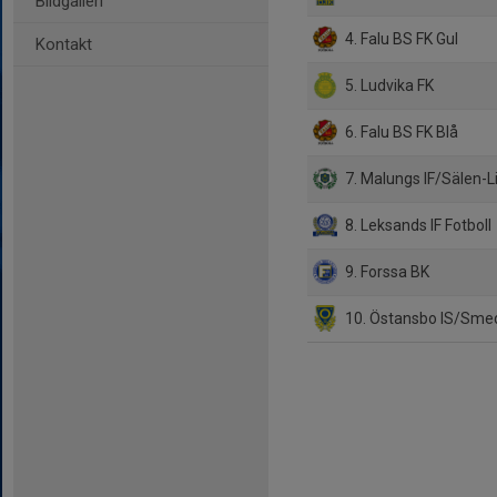
Bildgalleri
4. Falu BS FK Gul
Kontakt
5. Ludvika FK
6. Falu BS FK Blå
7. Malungs IF/Sälen-L
8. Leksands IF Fotboll
9. Forssa BK
10. Östansbo IS/Sme