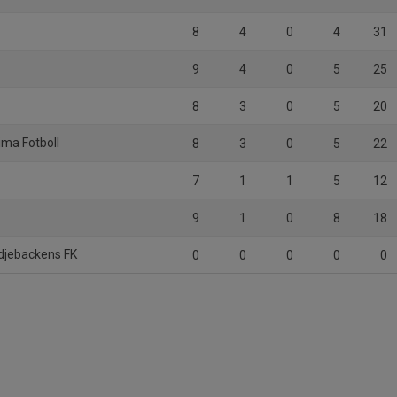
8
4
0
4
31
9
4
0
5
25
8
3
0
5
20
ima Fotboll
8
3
0
5
22
7
1
1
5
12
9
1
0
8
18
djebackens FK
0
0
0
0
0