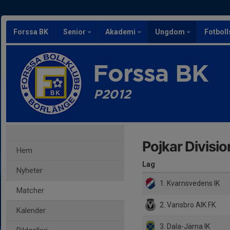
Forssa BK
Senior
Akademi
Ungdom
Fotbol
Forssa BK
P2012
Pojkar Divisio
Hem
Lag
Nyheter
1. Kvarnsvedens IK
Matcher
2. Vansbro AIK FK
Kalender
3. Dala-Järna IK