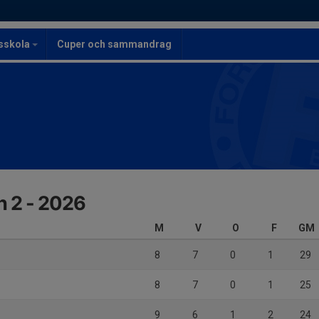
lsskola
Cuper och sammandrag
n 2 - 2026
M
V
O
F
GM
8
7
0
1
29
8
7
0
1
25
9
6
1
2
24