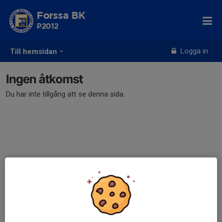
Forssa BK
P2012
Logga in
Till hemsidan
Ingen åtkomst
Du har inte tillgång att se denna sida.