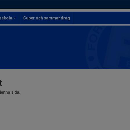
lsskola
Cuper och sammandrag
t
 denna sida.