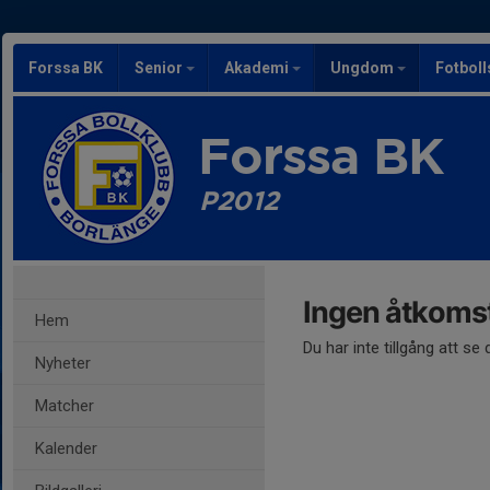
Forssa BK
Senior
Akademi
Ungdom
Fotbol
Forssa BK
P2012
Ingen åtkoms
Hem
Du har inte tillgång att se
Nyheter
Matcher
Kalender