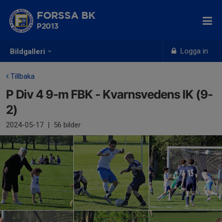
FORSSA BK
P2013
Logga in
Bildgalleri
Tillbaka
P Div 4 9-m FBK - Kvarnsvedens IK (9-
2)
2024-05-17
|
56 bilder