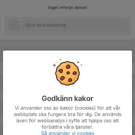
Inget referat skrivet
Tabell
Pojkar Division 4 9-m Grp.4
M
+/-
P
1. Forssa BK Svart
7
35
21
2. Svärdsjö IF
9
19
21
Godkänn kakor
Vi använder oss av kakor (cookies) för att vår
3. Slätta SK Svart
9
50
20
webbplats ska fungera bra för dig. De används
även för webbanalys i syfte att hjälpa oss att
4. Korsnäs IF FK Svartgul
8
14
16
förbättra våra tjänster.
Så använder vi cookies
5. Ludvika FK Gul
9
-40
10