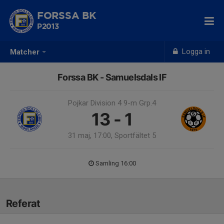
FORSSA BK
P2013
Logga in
Matcher
Forssa BK - Samuelsdals IF
Pojkar Division 4 9-m Grp.4
13 - 1
31 maj, 17:00, Sportfältet 5
Samling 16:00
Referat