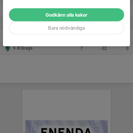
6. Islingby IK Rödvit
7
-3
7
Godkänn alla kakor
7. Östansbo IS/Smedjebackens FK Vit
7
-9
7
Bara nödvändiga
8. Samuelsdals IF
9
-34
3
9. IK Brage
7
-32
0