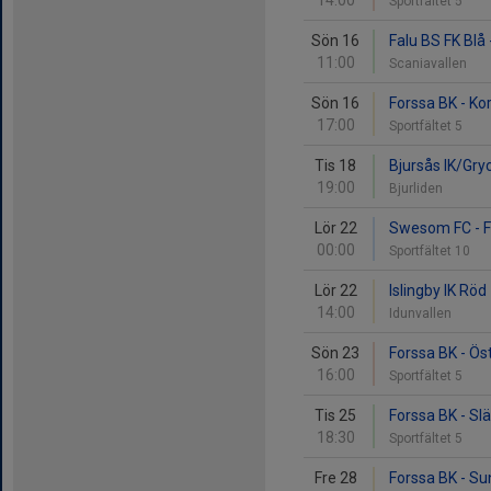
14:00
Sportfältet 5
Sön 16
Falu BS FK Blå 
11:00
Scaniavallen
Sön 16
Forssa BK - Kor
17:00
Sportfältet 5
Tis 18
Bjursås IK/Gry
19:00
Bjurliden
Lör 22
Swesom FC - F
00:00
Sportfältet 10
Lör 22
Islingby IK Röd
14:00
Idunvallen
Sön 23
Forssa BK - Ö
16:00
Sportfältet 5
Tis 25
Forssa BK - Slä
18:30
Sportfältet 5
Fre 28
Forssa BK - Su