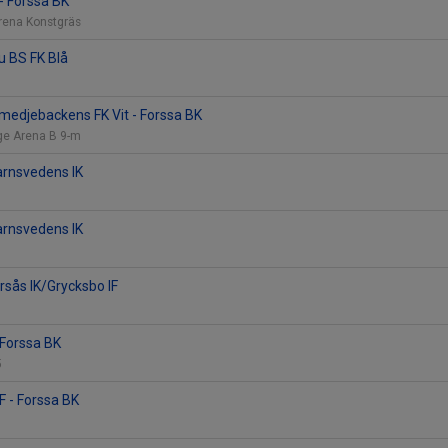
 - Forssa BK
Arena Konstgräs
u BS FK Blå
medjebackens FK Vit - Forssa BK
ge Arena B 9-m
arnsvedens IK
arnsvedens IK
ursås IK/Grycksbo IF
 Forssa BK
5
 - Forssa BK
n