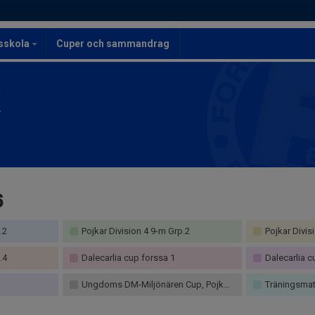
lsskola
Cuper och sammandrag
K
6
.2
Pojkar Division 4 9-m Grp.2
Pojkar Divis
.4
Dalecarlia cup forssa 1
Dalecarlia c
Ungdoms DM-Miljönären Cup, Pojkar 13 9-m
Träningsmat