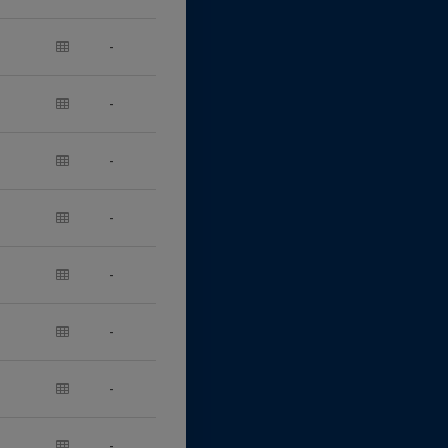
-
-
-
-
-
-
-
-