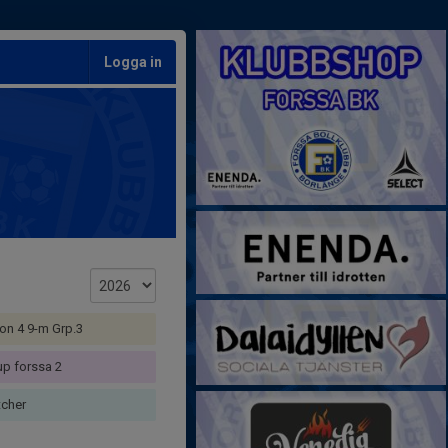
Logga in
ion 4 9-m Grp.3
up forssa 2
cher