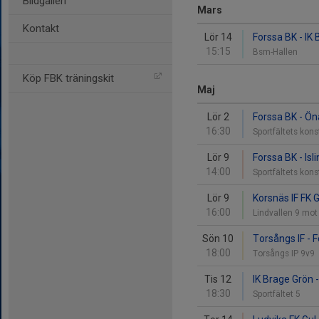
Bildgalleri
Mars
Kontakt
Lör 14
Forssa BK - IK
15:15
Bsm-Hallen
Köp FBK träningskit
Maj
Lör 2
Forssa BK - Ön
16:30
Sportfältets kon
Lör 9
Forssa BK - Isl
14:00
Sportfältets kon
Lör 9
Korsnäs IF FK G
16:00
Lindvallen 9 mot
Sön 10
Torsångs IF - 
18:00
Torsångs IP 9v9
Tis 12
IK Brage Grön 
18:30
Sportfältet 5