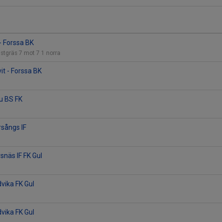
- Forssa BK
stgräs 7 mot 7 1 norra
vit - Forssa BK
lu BS FK
rsångs IF
snäs IF FK Gul
dvika FK Gul
dvika FK Gul