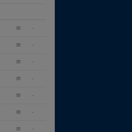
-
-
-
-
-
-
-