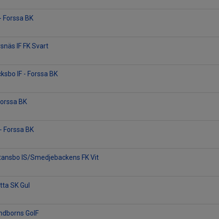
- Forssa BK
snäs IF FK Svart
cksbo IF - Forssa BK
orssa BK
 - Forssa BK
stansbo IS/Smedjebackens FK Vit
tta SK Gul
ndborns GoIF