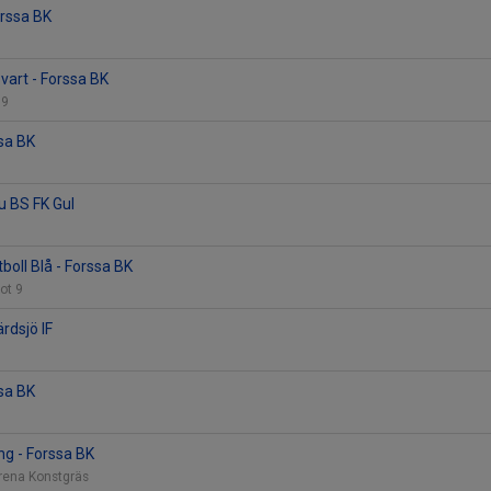
orssa BK
vart - Forssa BK
 9
ssa BK
u BS FK Gul
boll Blå - Forssa BK
mot 9
rdsjö IF
ssa BK
g - Forssa BK
Arena Konstgräs