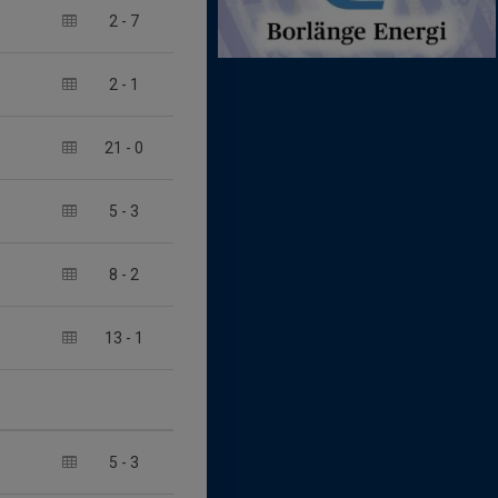
2
-
7
2
-
1
21
-
0
5
-
3
8
-
2
13
-
1
5
-
3