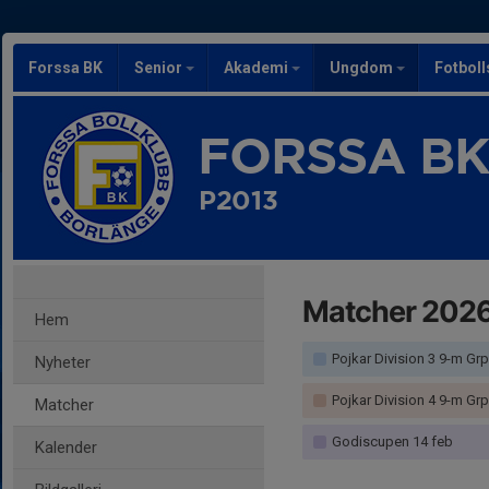
Forssa BK
Senior
Akademi
Ungdom
Fotbol
FORSSA B
P2013
Matcher 202
Hem
Pojkar Division 3 9-m Grp
Nyheter
Pojkar Division 4 9-m Grp
Matcher
Godiscupen 14 feb
Kalender