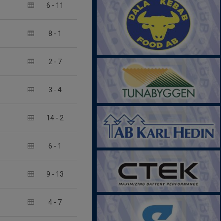
6
-
11
8
-
1
2
-
7
3
-
4
14
-
2
6
-
1
9
-
13
4
-
7