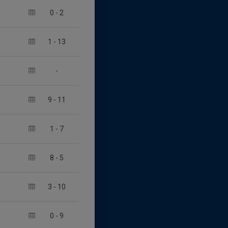
0
-
2
1
-
13
-
9
-
11
1
-
7
8
-
5
3
-
10
0
-
9