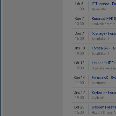
Lör 6
IF Tunabro - F
11:00
Gyllevallen
Sön 7
Korsnäs IF FK S
13:30
Lindvallen 9 mot
Sön 7
IK Brage - For
15:00
Sportfältet 5
Ons 10
Forssa BK - Fal
19:00
Sportfältet 5
Lör 13
Leksands IF Fot
15:00
Siljansvallen 9 
Sön 14
Forssa BK - Svä
11:00
Sportfältet 5
Ons 17
Krylbo IF - For
19:00
Krylbo IP
Lör 20
Dalsom Förenin
15:00
Hitachi Energy 