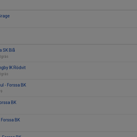
 Brage
a SK Blå
stgräs
ingby IK Rödvit
stgräs
ul - Forssa BK
 9
Forssa BK
- Forssa BK