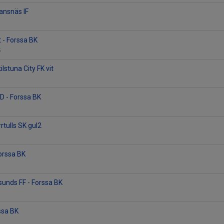
jansnäs IF
t - Forssa BK
5
ilstuna City FK vit
D - Forssa BK
rtulls SK gul2
Forssa BK
unds FF - Forssa BK
ssa BK