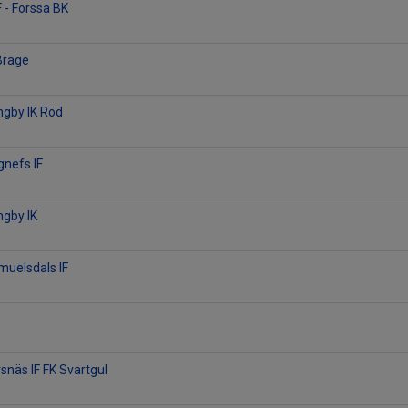
 - Forssa BK
1
 Brage
ingby IK Röd
gnefs IF
ingby IK
muelsdals IF
rsnäs IF FK Svartgul