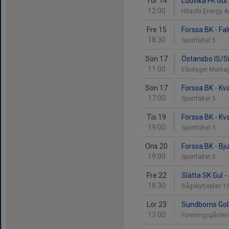
Tor 14
Ludvika FK Gul
12:00
Hitachi Energy 
Fre 15
Forssa BK - Fal
18:30
Sportfältet 5
Sön 17
Östansbo IS/S
11:00
Elbolaget Monta
Sön 17
Forssa BK - Kv
17:00
Sportfältet 5
Tis 19
Forssa BK - Kv
19:00
Sportfältet 5
Ons 20
Forssa BK - Bj
19:00
Sportfältet 5
Fre 22
Slätta SK Gul -
18:30
Bågskytteplan 1
Lör 23
Sundborns GoIF
13:00
Föreningsgårde