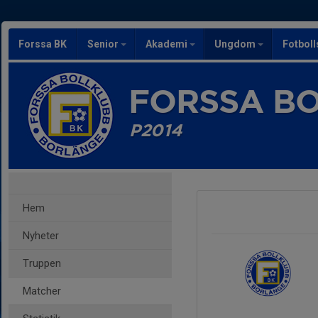
Forssa BK
Senior
Akademi
Ungdom
Fotbol
FORSSA B
P2014
Hem
Nyheter
Truppen
Matcher