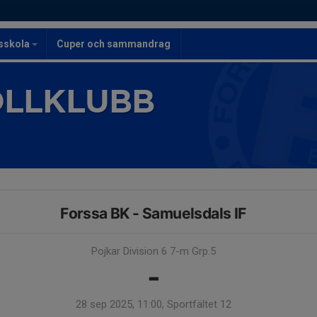
lsskola
Cuper och sammandrag
OLLKLUBB
Forssa BK - Samuelsdals IF
Pojkar Division 6 7-m Grp.5
-
28 sep 2025, 11:00, Sportfältet 12