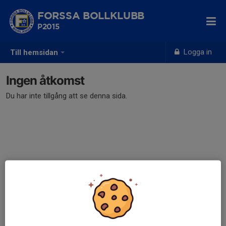
FORSSA BOLLKLUBB
P2015
Logga in
Till hemsidan
Ingen åtkomst
Du har inte tillgång att se denna sida.