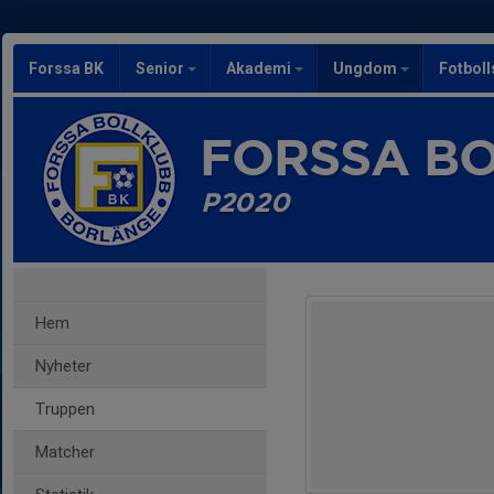
Forssa BK
Senior
Akademi
Ungdom
Fotbol
FORSSA B
P2020
Hem
Nyheter
Truppen
Matcher