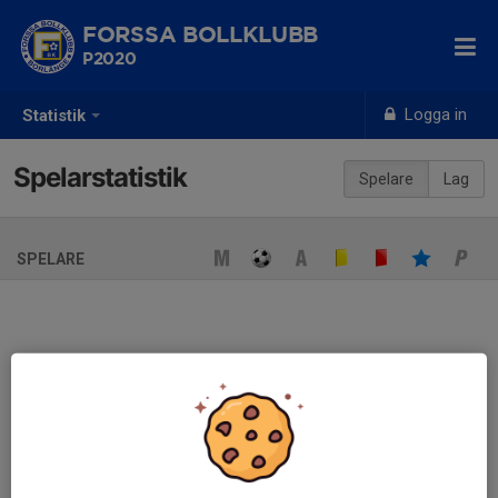
FORSSA BOLLKLUBB
P2020
Logga in
Statistik
Spelarstatistik
Spelare
Lag
SPELARE
Ingen spelarstatistik sparad
När ni fyller i uppställning på respektive match visas statistiken
automatiskt på denna sida