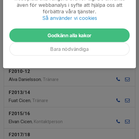
P2019
även för webbanalys i syfte att hjälpa oss att
Elvan Cicen
, Tränare
förbättra våra tjänster.
Mohamed Hassan
, Tränare
Så använder vi cookies
P2020
Godkänn alla kakor
Elvan Cicen
, Kontaktperson
Bara nödvändiga
P2021
Kontaktperson saknas
F2010-12
Alva Danielsson
, Tränare
F2013/14
Fuat Cicen
, Tränare
F2015/16
Elvan Cicen
, Kontaktperson
F2017/18