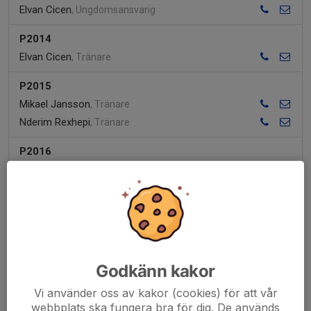
Elvan Cicen
, Ungdomsansvarig
P2014
Elvan Cicen
, Tränare
P2015
Mikael Jansson
, Tränare
Nderim Rexhepi
, Tränare
P2016
Ömer Abic
, Tränare
P2017
Elvan Cicen
, Tränare
Seyhmus Abic
, Tränare
P2018
Godkänn kakor
Elvan Cicen
, Ansvarig
Vi använder oss av kakor (cookies) för att vår
webbplats ska fungera bra för dig. De används