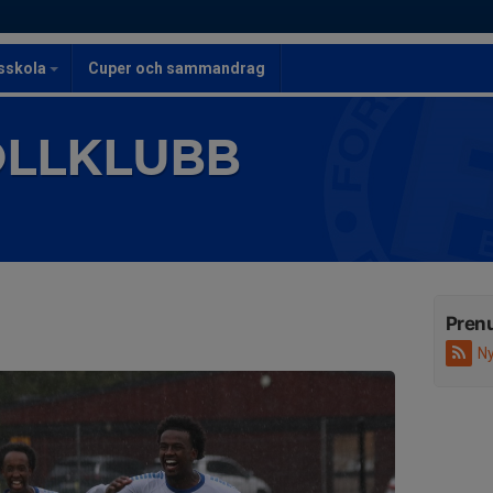
lsskola
Cuper och sammandrag
OLLKLUBB
Pren
Ny