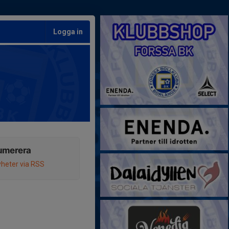
Logga in
umerera
heter via RSS