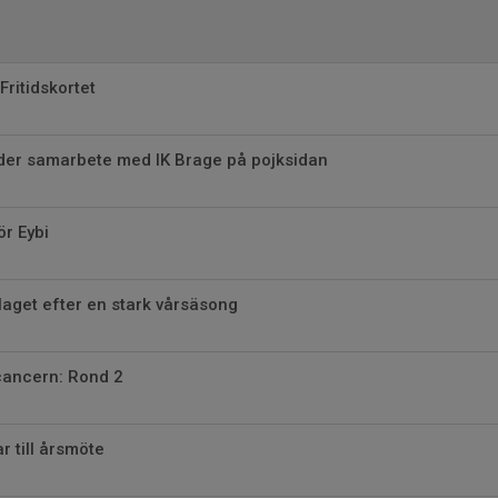
 Fritidskortet
eder samarbete med IK Brage på pojksidan
ör Eybi
-laget efter en stark vårsäsong
ancern: Rond 2
r till årsmöte