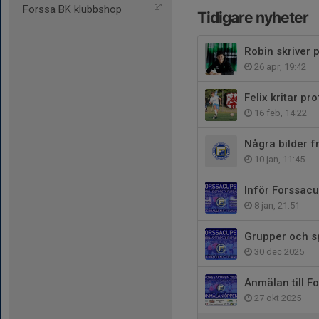
Forssa BK klubbshop
Tidigare nyheter
Robin skriver 
26 apr, 19:42
Felix kritar p
16 feb, 14:22
Några bilder 
10 jan, 11:45
Inför Forssacu
8 jan, 21:51
Grupper och 
30 dec 2025
Anmälan till 
27 okt 2025