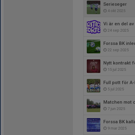
Serieseger
4 okt 2025
Vi är en del av
24 sep 2025
Forssa BK inl
22 sep 2025
Nytt kontrakt f
15 jul 2025
Full pott för A
5 jul 2025
Matchen mot c
7 jun 2025
Forssa BK kalla
9 mar 2025