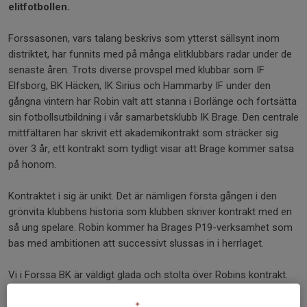
elitfotbollen.
Forssasonen, vars talang beskrivs som ytterst sällsynt inom
distriktet, har funnits med på många elitklubbars radar under de
senaste åren. Trots diverse provspel med klubbar som IF
Elfsborg, BK Häcken, IK Sirius och Hammarby IF under den
gångna vintern har Robin valt att stanna i Borlänge och fortsätta
sin fotbollsutbildning i vår samarbetsklubb IK Brage. Den centrale
mittfältaren har skrivit ett akademikontrakt som sträcker sig
över 3 år, ett kontrakt som tydligt visar att Brage kommer satsa
på honom.
Kontraktet i sig är unikt. Det är nämligen första gången i den
grönvita klubbens historia som klubben skriver kontrakt med en
så ung spelare. Robin kommer ha Brages P19-verksamhet som
bas med ambitionen att successivt slussas in i herrlaget.
Vi i Forssa BK är väldigt glada och stolta över Robins kontrakt.
Hela forssafamiljen önskar Robin ett stort lycka till i IK Brage!