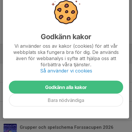
Dela nyhet
Godkänn kakor
Tidigare nyheter
Vi använder oss av kakor (cookies) för att vår
Robin skriver proffskontrakt med IK Brage
webbplats ska fungera bra för dig. De används
26 apr, 19:42
även för webbanalys i syfte att hjälpa oss att
förbättra våra tjänster.
Felix kritar proffskontrakt med Karlberg
Så använder vi cookies
16 feb, 14:22
Godkänn alla kakor
Några bilder från Forssacupen lördag -söndag
10 jan, 11:45
Bara nödvändiga
Inför Forssacupen 2026: 1 dag kvar!
8 jan, 21:51
Grupper och spelschema Forssacupen 2026