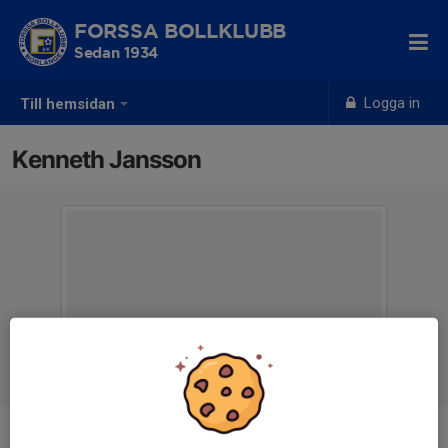
FORSSA BOLLKLUBB
Sedan 1934
Logga in
Till hemsidan
Kenneth Jansson
Titel
Styrelseledamot