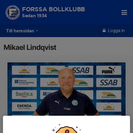
FORSSA BOLLKLUBB
Sedan 1934
Logga in
Till hemsidan
Mikael Lindqvist