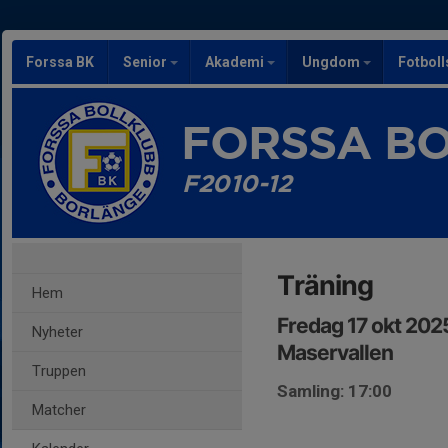
Forssa BK
Senior
Akademi
Ungdom
Fotbol
FORSSA B
F2010-12
Träning
Hem
Fredag 17 okt 202
Nyheter
Maservallen
Truppen
Samling: 17:00
Matcher