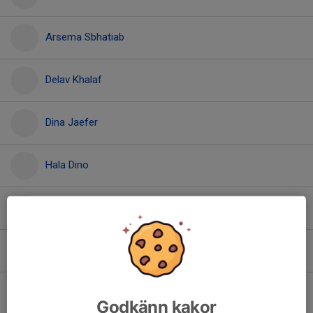
Arsema Sbhatiab
Delav Khalaf
Dina Jaefer
Hala Dino
Halimo Said
Havin Akdogan
Hermela Melake
Godkänn kakor