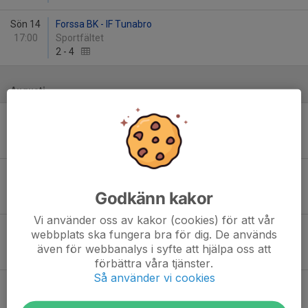
Sön 14
Forssa BK - IF Tunabro
17:00
Sportfältet
2
-
4
Augusti
Sön 2
Kvarnsvedens IK Röd - Forssa BK
14:00
Kvarnsvedens IP 9v9
6
-
2
Sön 9
Forssa BK - Torsångs IF
13:00
Sportfältet
Godkänn kakor
-
Vi använder oss av kakor (cookies) för att vår
Tor 13
Krylbo IF - Forssa BK
webbplats ska fungera bra för dig. De används
18:00
Krylbo IP
även för webbanalys i syfte att hjälpa oss att
-
förbättra våra tjänster.
Så använder vi cookies
Sön 23
Forssa BK - Säters IF FK
15:30
Sportfältet