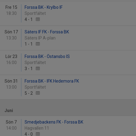
Fre 15
Forssa BK - Krylbo IF
18:30
Sportfältet
4
-
1
Sön 17
Säters IF FK - Forssa BK
13:30
Säters IP A-plan
1
-
1
Lör 23
Forssa BK - Östansbo IS
16:00
Sportfältet
3
-
1
Sön 31
Forssa BK - IFK Hedemora FK
13:00
Sportfältet
5
-
2
Juni
Sön 7
Smedjebackens FK - Forssa BK
14:00
Hagvallen 11
4
-
0