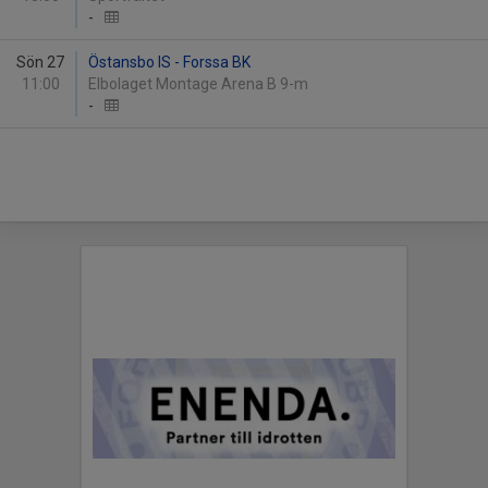
-
Sön 27
Östansbo IS - Forssa BK
11:00
Elbolaget Montage Arena B 9-m
-