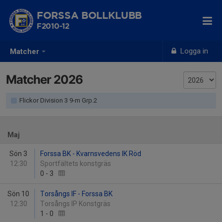
FORSSA BOLLKLUBB
F2010-12
Logga in
Matcher
Matcher 2026
Flickor Division 3 9-m Grp.2
Maj
Sön 3
Forssa BK - Kvarnsvedens IK Röd
12:30
Sportfältets konstgräs
0
-
3
Sön 10
Torsångs IF - Forssa BK
12:30
Torsångs IP Konstgräs
1
-
0