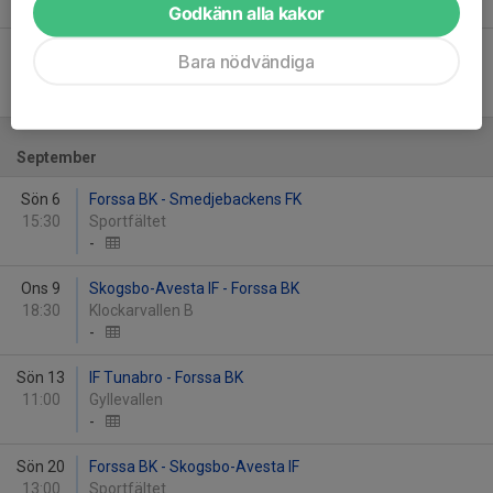
-
Godkänn alla kakor
Sön 30
IFK Hedemora FK - Forssa BK
Bara nödvändiga
13:00
Vasaliden Arena
-
September
Sön 6
Forssa BK - Smedjebackens FK
15:30
Sportfältet
-
Ons 9
Skogsbo-Avesta IF - Forssa BK
18:30
Klockarvallen B
-
Sön 13
IF Tunabro - Forssa BK
11:00
Gyllevallen
-
Sön 20
Forssa BK - Skogsbo-Avesta IF
13:00
Sportfältet