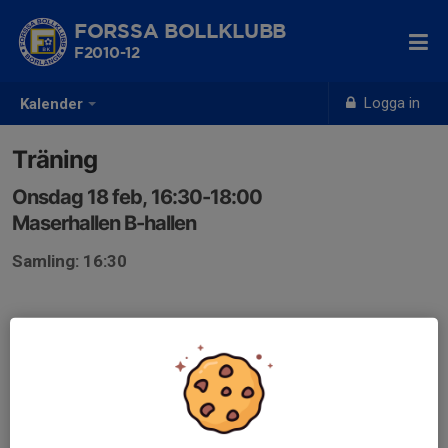
FORSSA BOLLKLUBB
F2010-12
Logga in
Kalender
Träning
Onsdag 18 feb, 16:30-18:00
Maserhallen B-hallen
Samling: 16:30