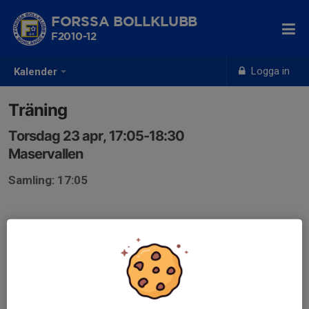
FORSSA BOLLKLUBB
F2010-12
Logga in
Kalender
Träning
Torsdag 23 apr, 17:05-18:30
Maservallen
Samling: 17:05