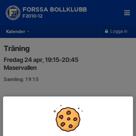
FORSSA BOLLKLUBB
F2010-12
Logga in
Kalender
Träning
Fredag 24 apr, 19:15-20:45
Maservallen
Samling: 19:15