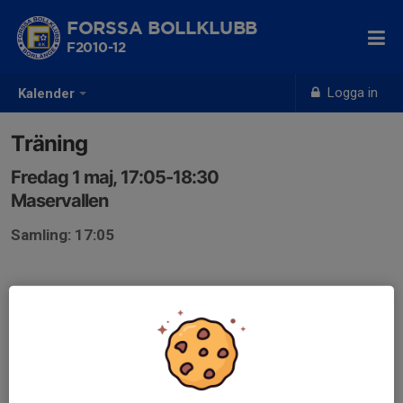
FORSSA BOLLKLUBB
F2010-12
Logga in
Kalender
Träning
Fredag 1 maj, 17:05-18:30
Maservallen
Samling: 17:05