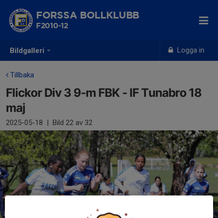
FORSSA BOLLKLUBB
F2010-12
Logga in
Bildgalleri
Tillbaka
Flickor Div 3 9-m FBK - IF Tunabro 18
maj
2025-05-18
|
Bild
22
av 32