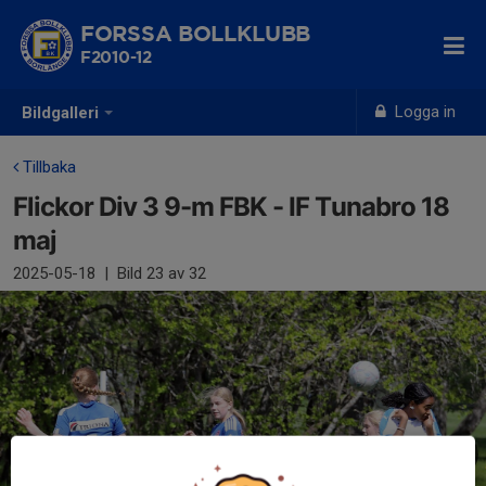
FORSSA BOLLKLUBB
F2010-12
Logga in
Bildgalleri
Tillbaka
Flickor Div 3 9-m FBK - IF Tunabro 18
maj
2025-05-18
|
Bild
23
av 32