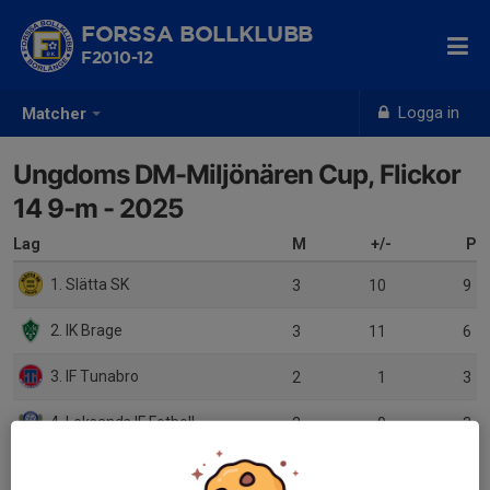
FORSSA BOLLKLUBB
F2010-12
Logga in
Matcher
Ungdoms DM-Miljönären Cup, Flickor
14 9-m - 2025
Lag
M
+/-
P
1. Slätta SK
3
10
9
2. IK Brage
3
11
6
3. IF Tunabro
2
1
3
4. Leksands IF Fotboll
2
0
3
5. Säters IF FK
2
-3
3