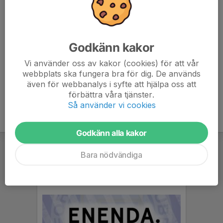
6. Forssa BK
1
-2
0
7. Östansbo IS
1
-4
0
Godkänn kakor
8. Korsnäs IF FK
1
-5
0
Vi använder oss av kakor (cookies) för att vår
webbplats ska fungera bra för dig. De används
9. Samuelsdals IF
1
-8
0
även för webbanalys i syfte att hjälpa oss att
förbättra våra tjänster.
Så använder vi cookies
Godkänn alla kakor
Bara nödvändiga