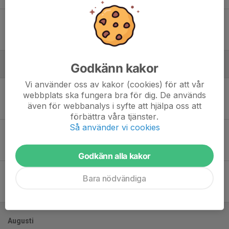
Sön 25
Forssa BK - Samuelsdals IF
13:00
Sportfältet 5
3
-
3
Godkänn kakor
Juni
Vi använder oss av kakor (cookies) för att vår
Lör 7
Korsnäs IF FK - Forssa BK
webbplats ska fungera bra för dig. De används
14:00
Lindvallen 9 mot 9
även för webbanalys i syfte att hjälpa oss att
0
-
5
förbättra våra tjänster.
Så använder vi cookies
Mån 9
Forssa BK - Skogsbo-Avesta IF
18:30
Sportfältet 5
2
-
1
Godkänn alla kakor
Ons 18
Forssa BK - Säters IF FK
Bara nödvändiga
18:30
Sportfältet 1
3
-
5
Augusti