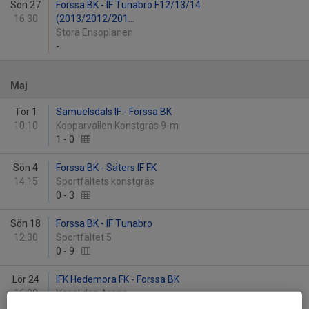
Sön 27
Forssa BK - IF Tunabro F12/13/14
16:30
(2013/2012/201...
Stora Ensoplanen
-
Maj
Tor 1
Samuelsdals IF - Forssa BK
10:10
Kopparvallen Konstgräs 9-m
1
-
0
Sön 4
Forssa BK - Säters IF FK
14:15
Sportfältets konstgräs
0
-
3
Sön 18
Forssa BK - IF Tunabro
12:30
Sportfältet 5
0
-
9
Lör 24
IFK Hedemora FK - Forssa BK
16:00
Vasaliden Arena
3
-
2