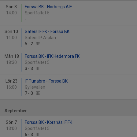
Sön 3
Forssa BK - Norbergs AIF
14:00
Sportfältet 5
-
Sön 10
Säters IF FK - Forssa BK
11:00
Säters IP A-plan
5
-
2
Mån 18
Forssa BK - IFK Hedemora FK
18:30
Sportfältet 5
3
-
3
Lör 23
IF Tunabro - Forssa BK
16:00
Gyllevallen
7
-
0
September
Sön 7
Forssa BK - Korsnäs IF FK
13:00
Sportfältet 5
6
-
3