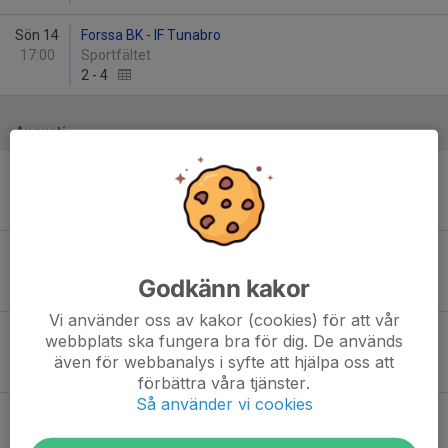
Sön 14
Forssa BK - IF Tunabro
17:00
Sportfältet
2
-
4
Augusti
Sön 2
Kvarnsvedens IK Röd - Forssa BK
14:00
Kvarnsvedens IP 9v9
6
-
2
Sön 9
Forssa BK - Torsångs IF
13:00
Sportfältet
Godkänn kakor
-
Vi använder oss av kakor (cookies) för att vår
Tor 13
Krylbo IF - Forssa BK
webbplats ska fungera bra för dig. De används
18:00
Krylbo IP
även för webbanalys i syfte att hjälpa oss att
-
förbättra våra tjänster.
Så använder vi cookies
Sön 23
Forssa BK - Säters IF FK
15:30
Sportfältet