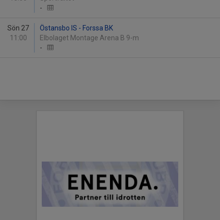
-
Sön 27
Östansbo IS - Forssa BK
11:00
Elbolaget Montage Arena B 9-m
-