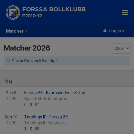
FORSSA BOLLKLUBB
F2010-12
Logga in
Matcher
Matcher 2026
Flickor Division 3 9-m Grp.2
Maj
Sön 3
Forssa BK - Kvarnsvedens IK Röd
12:30
Sportfältets konstgräs
0
-
3
Sön 10
Torsångs IF - Forssa BK
12:30
Torsångs IP Konstgräs
1
-
0