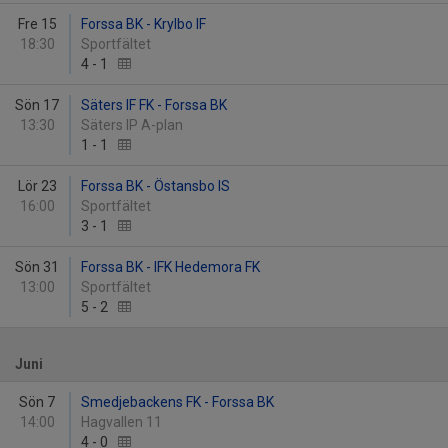
Fre 15
Forssa BK - Krylbo IF
18:30
Sportfältet
4
-
1
Sön 17
Säters IF FK - Forssa BK
13:30
Säters IP A-plan
1
-
1
Lör 23
Forssa BK - Östansbo IS
16:00
Sportfältet
3
-
1
Sön 31
Forssa BK - IFK Hedemora FK
13:00
Sportfältet
5
-
2
Juni
Sön 7
Smedjebackens FK - Forssa BK
14:00
Hagvallen 11
4
-
0