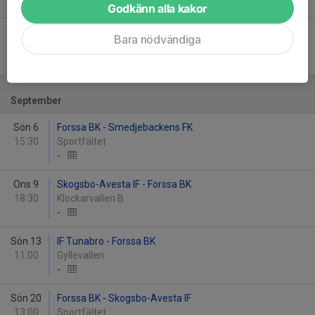
-
Godkänn alla kakor
Sön 30
IFK Hedemora FK - Forssa BK
Bara nödvändiga
13:00
Vasaliden Arena
-
September
Sön 6
Forssa BK - Smedjebackens FK
15:30
Sportfältet
-
Ons 9
Skogsbo-Avesta IF - Forssa BK
18:30
Klockarvallen B
-
Sön 13
IF Tunabro - Forssa BK
11:00
Gyllevallen
-
Sön 20
Forssa BK - Skogsbo-Avesta IF
13:00
Sportfältet