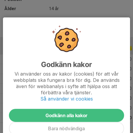
Ålder
14 år
ALLA SERIER
ALLA ÅR
2026
9
0
0
0
Godkänn kakor
2025
18
0
0
0
Vi använder oss av kakor (cookies) för att vår
2024
10
0
0
0
webbplats ska fungera bra för dig. De används
även för webbanalys i syfte att hjälpa oss att
2023
6
0
0
0
förbättra våra tjänster.
Så använder vi cookies
2022
15
0
0
0
2021
7
0
0
0
Godkänn alla kakor
Totalt
65
0
0
0
Bara nödvändiga