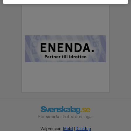
För
smarta
idrottsföreningar
Välj version:
Mobil
|
Desktop