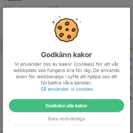
Ålder
14 år
ALLA SERIER
ALLA ÅR
Godkänn kakor
2026
7
0
0
0
Vi använder oss av kakor (cookies) för att vår
2025
10
0
0
0
webbplats ska fungera bra för dig. De används
även för webbanalys i syfte att hjälpa oss att
2024
13
0
0
0
förbättra våra tjänster.
Så använder vi cookies
2023
4
0
0
0
Totalt
34
0
0
0
Godkänn alla kakor
Bara nödvändiga