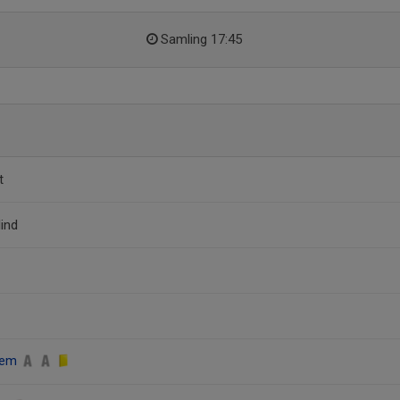
Samling 17:45
t
lind
lem