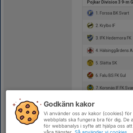
Pojkar Division 3 9-m 
1. Forssa BK Svart
2. Krylbo IF
3. IFK Hedemora FK
4. Hälsinggårdens AI
5. Slätta SK
6. Falu BS FK Gul
7. Korsnäs IF FK Sva
8. IK Brage Vit
Godkänn kakor
9. Kvarnsvedens IK 
Vi använder oss av kakor (cookies) för 
webbplats ska fungera bra för dig. De
för webbanalys i syfte att hjälpa oss att
våra tjänster.
Så använder vi cookies