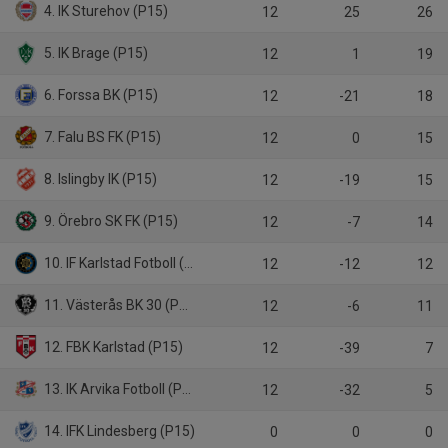
4. IK Sturehov (P15)
12
25
26
5. IK Brage (P15)
12
1
19
6. Forssa BK (P15)
12
-21
18
7. Falu BS FK (P15)
12
0
15
8. Islingby IK (P15)
12
-19
15
9. Örebro SK FK (P15)
12
-7
14
10. IF Karlstad Fotboll (P15)
12
-12
12
11. Västerås BK 30 (P15)
12
-6
11
12. FBK Karlstad (P15)
12
-39
7
13. IK Arvika Fotboll (P15)
12
-32
5
14. IFK Lindesberg (P15)
0
0
0