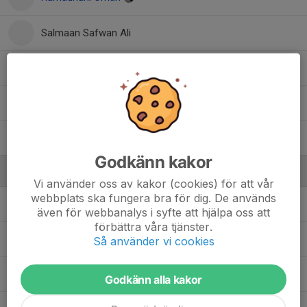
Salmaan Safwan Ali
Yilmaz Yurek
Yusuf Abduqaadir Ali
, P15 Akademi
Yusuf Ertekin
, P15 Akademi
Godkänn kakor
Ledare
Vi använder oss av kakor (cookies) för att vår
webbplats ska fungera bra för dig. De används
Arman Kochoyan
Tränare
även för webbanalys i syfte att hjälpa oss att
förbättra våra tjänster.
Ciwan Aydogan
Tränare
Så använder vi cookies
Eldin Grudic
Tränare
Godkänn alla kakor