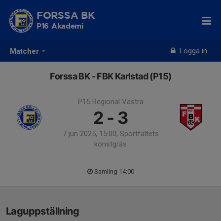
FORSSA BK
P16 Akademi
Logga in
Matcher
Forssa BK - FBK Karlstad (P15)
P15 Regional Västra
2 - 3
7 jun 2025, 15:00, Sportfältets
konstgräs
Samling 14:00
Laguppställning