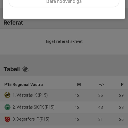
Bara nödvändiga
Vahap Kizil
Tränare
Referat
Inget referat skrivet
Tabell
P15 Regional Västra
M
+/-
P
1. Västerås IK (P15)
12
36
29
2. Västerås SK FK (P15)
12
43
28
3. Degerfors IF (P15)
12
31
26