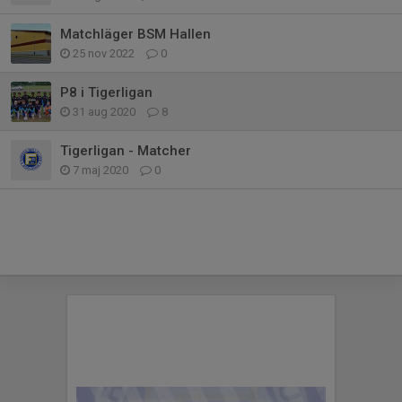
Matchläger BSM Hallen
25 nov 2022
0
P8 i Tigerligan
31 aug 2020
8
Tigerligan - Matcher
7 maj 2020
0