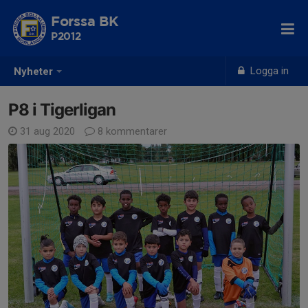
Forssa BK
P2012
Logga in
Nyheter
P8 i Tigerligan
31 aug 2020
8 kommentarer