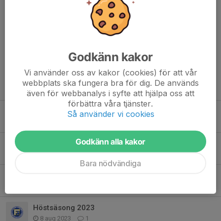
Mohamad Hashem Jarwan
25 maj 2024
Siiiiiii
Godkänn kakor
Vi använder oss av kakor (cookies) för att vår
webbplats ska fungera bra för dig. De används
Tidigare nyheter
även för webbanalys i syfte att hjälpa oss att
förbättra våra tjänster.
Miljönären Cup 2025
Så använder vi cookies
28 maj 2025
0
Godkänn alla kakor
Säsongsavslutning 2024
6 okt 2024
6
Bara nödvändiga
Säsongsavslutning 2023
29 sep 2023
1
Höstsäsong 2023
8 aug 2023
1