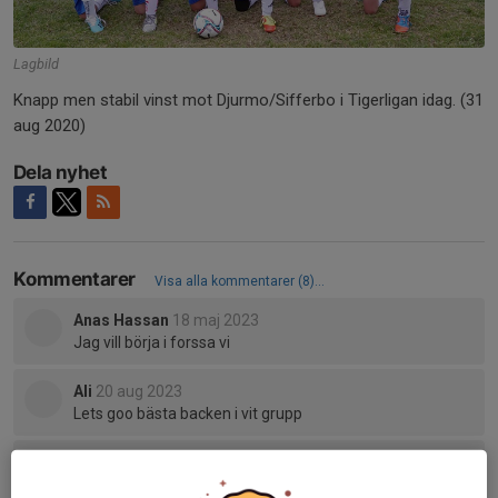
Lagbild
Knapp men stabil vinst mot Djurmo/Sifferbo i Tigerligan idag. (31
aug 2020)
Dela nyhet
Kommentarer
Visa alla kommentarer (8)...
Anas Hassan
18 maj 2023
Jag vill börja i forssa vi
Ali
20 aug 2023
Lets goo bästa backen i vit grupp
Alba
18 maj 2024
JALLAAA