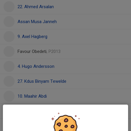
22. Ahmed Arsalan
Assan Musa Janneh
9. Axel Hagberg
Favour Obedeti
, P2013
4. Hugo Andersson
27. Kdus Binyam Tewelde
10. Maahir Abdi
11. Melawi Michael Rezene Mosazghi
2. Morris Jusola