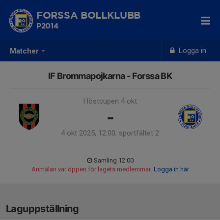
FORSSA BOLLKLUBB
P2014
Logga in
Matcher
IF Brommapojkarna - Forssa BK
Höstcupen 4 okt
-
4 okt 2025, 12:00, sportfältet 2
Samling 12:00
Anmälan var öppen för lagets medlemmar.
Logga in här
Laguppställning