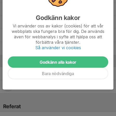
Oscar Åslund
, P2016
Godkänn kakor
Sakariya Gele
Vi använder oss av kakor (cookies) för att vår
webbplats ska fungera bra för dig. De används
Sixten Sundberg
, P2013
även för webbanalys i syfte att hjälpa oss att
förbättra våra tjänster.
Så använder vi cookies
5. Yunus Yurek
Ledare
Godkänn alla kakor
Bara nödvändiga
Bija Turpeinen
Tränare
Erik Netterman
Tränare
Referat