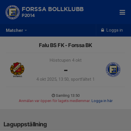
FORSSA BOLLKLUBB
P2014
Logga in
Matcher
Falu BS FK - Forssa BK
Höstcupen 4 okt
-
4 okt 2025, 13:50, sportfältet 1
Samling 13:50
Anmälan var öppen för lagets medlemmar.
Logga in här
Laguppställning