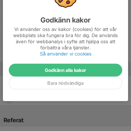
Oscar Åslund
, P2016
Godkänn kakor
Sakariya Gele
Vi använder oss av kakor (cookies) för att vår
webbplats ska fungera bra för dig. De används
Sixten Sundberg
, P2013
även för webbanalys i syfte att hjälpa oss att
förbättra våra tjänster.
Så använder vi cookies
5. Yunus Yurek
Ledare
Godkänn alla kakor
Bara nödvändiga
Bija Turpeinen
Tränare
Erik Netterman
Tränare
Referat