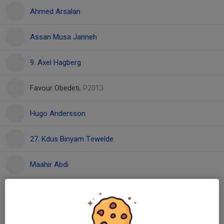
Ahmed Arsalan
Assan Musa Janneh
9. Axel Hagberg
Favour Obedeti
, P2013
Hugo Andersson
27. Kdus Binyam Tewelde
Maahir Abdi
11. Melawi Michael Rezene Mosazghi
2. Morris Jusola