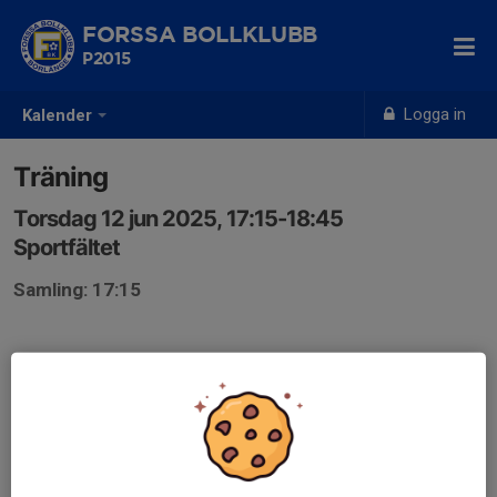
FORSSA BOLLKLUBB
P2015
Logga in
Kalender
Träning
Torsdag 12 jun 2025, 17:15-18:45
Sportfältet
Samling: 17:15