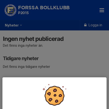
FORSSA BOLLKLUBB
P2015
Logga in
Nyheter
Ingen nyhet publicerad
Det finns inga nyheter än.
Tidigare nyheter
Det finns inga tidigare nyheter