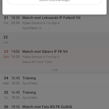
20
17:00
Träning
18:30
Tor
Sportfältet
21
18:30
Match mot Leksands IF Fotboll Vit
20:30
Fre
Pojkar Division 6 7-m Grp.4
Sportfältet 12
22
Lör
23
14:00
Match mot Säters IF FK Vit
16:00
Sön
Pojkar Division 6 7-m Grp.3
Säters IP 7 mot 7 Stor
v.35
24
16:45
Träning
18:30
Mån
Sportfältet
25
16:45
Träning
18:30
Tis
Sportfältet
26
18:30
Match mot Falu BS FK Gulblå