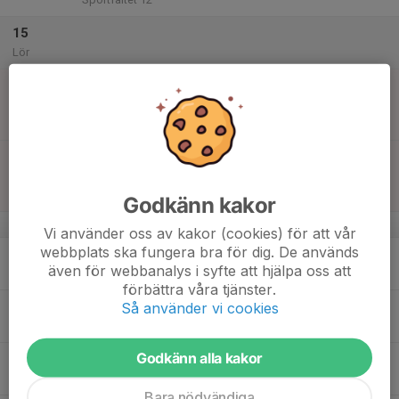
15
Lör
16
10:00
Match mot Torsångs IF Gul
12:00
Sön
Pojkar Division 6 7-m Grp.3
Torsångs IP 7v7
11:00
Match mot Kvarnsvedens IK Vit
13:00
Pojkar Division 6 7-m Grp.4
Sportfältet 12
Godkänn kakor
v.34
Vi använder oss av kakor (cookies) för att vår
webbplats ska fungera bra för dig. De används
17
16:45
Träning
även för webbanalys i syfte att hjälpa oss att
18:30
Mån
Sportfältet
förbättra våra tjänster.
18
16:45
Träning
Så använder vi cookies
18:30
Tis
Sportfältet
Godkänn alla kakor
19
Ons
Bara nödvändiga