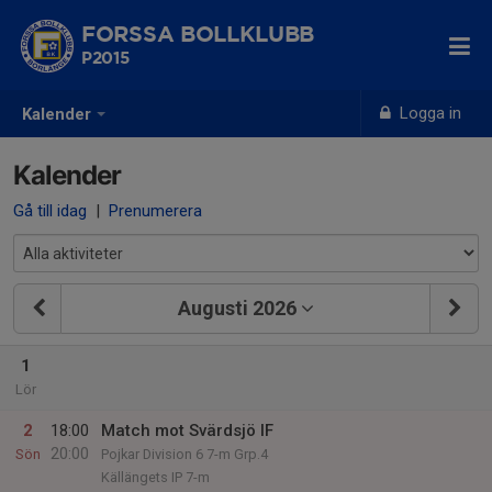
FORSSA BOLLKLUBB
P2015
Logga in
Kalender
Kalender
Gå till idag
|
Prenumerera
Augusti 2026
1
Lör
2
18:00
Match mot Svärdsjö IF
20:00
Sön
Pojkar Division 6 7-m Grp.4
Källängets IP 7-m