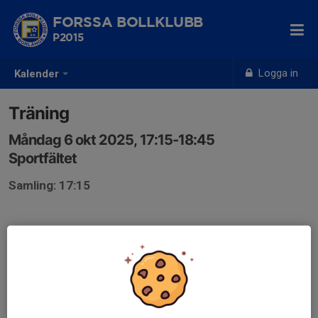
FORSSA BOLLKLUBB
P2015
Logga in
Kalender
Träning
Måndag 6 okt 2025, 17:15-18:45
Sportfältet
Samling: 17:15