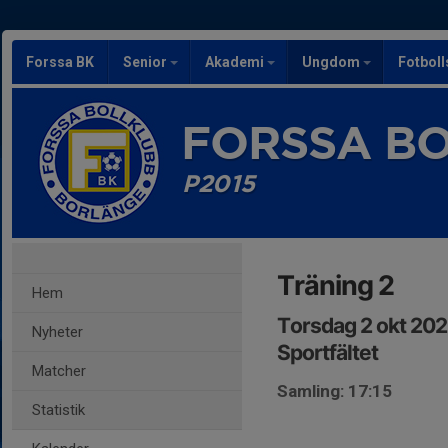
Forssa BK
Senior
Akademi
Ungdom
Fotbol
FORSSA B
P2015
Träning 2
Hem
Torsdag 2 okt 202
Nyheter
Sportfältet
Matcher
Samling: 17:15
Statistik