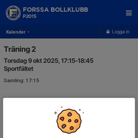
FORSSA BOLLKLUBB
P2015
Logga in
Kalender
Träning 2
Torsdag 9 okt 2025, 17:15-18:45
Sportfältet
Samling: 17:15