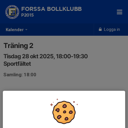
FORSSA BOLLKLUBB
P2015
Logga in
Kalender
Träning 2
Tisdag 28 okt 2025, 18:00-19:30
Sportfältet
Samling: 18:00