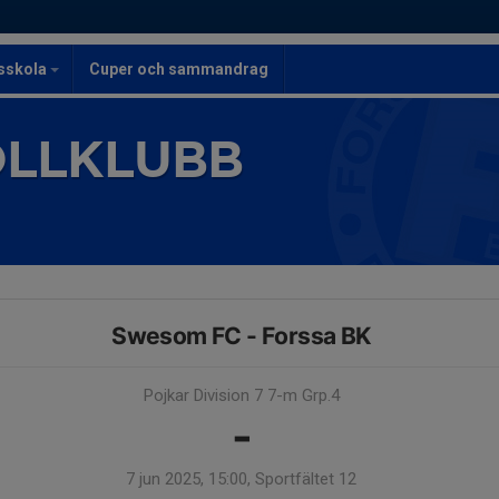
lsskola
Cuper och sammandrag
OLLKLUBB
Swesom FC - Forssa BK
Pojkar Division 7 7-m Grp.4
-
7 jun 2025, 15:00, Sportfältet 12