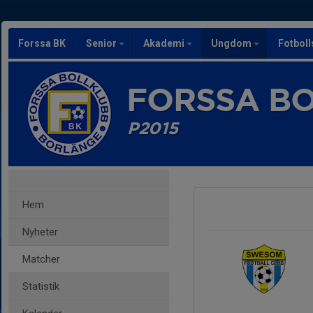
Forssa BK
Senior
Akademi
Ungdom
Fotbol
FORSSA B
P2015
Hem
Nyheter
Matcher
Statistik