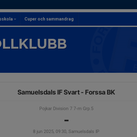
lsskola
Cuper och sammandrag
OLLKLUBB
Samuelsdals IF Svart - Forssa BK
Pojkar Division 7 7-m Grp.5
-
8 jun 2025, 09:30, Samuelsdals IP