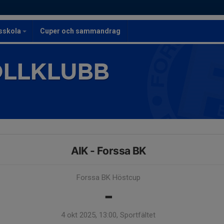
lsskola
Cuper och sammandrag
OLLKLUBB
AIK - Forssa BK
Forssa BK Höstcup
-
4 okt 2025, 13:00, Sportfältet