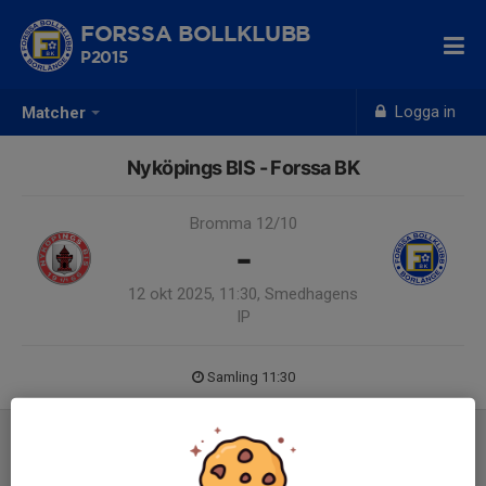
FORSSA BOLLKLUBB
P2015
Logga in
Matcher
Nyköpings BIS - Forssa BK
Bromma 12/10
-
12 okt 2025, 11:30, Smedhagens
IP
Samling 11:30
Referat