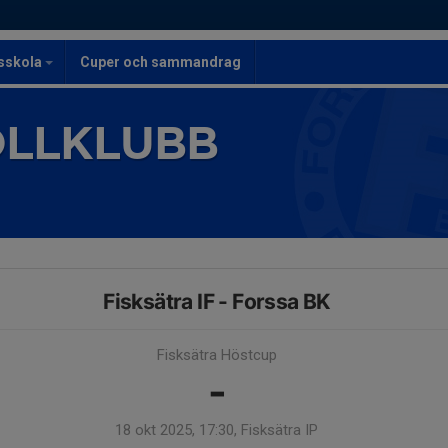
lsskola
Cuper och sammandrag
OLLKLUBB
Fisksätra IF - Forssa BK
Fisksätra Höstcup
-
18 okt 2025, 17:30, Fisksätra IP