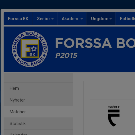
Forssa BK
Senior
Akademi
Ungdom
Fotbol
FORSSA B
P2015
Hem
Nyheter
Matcher
Statistik