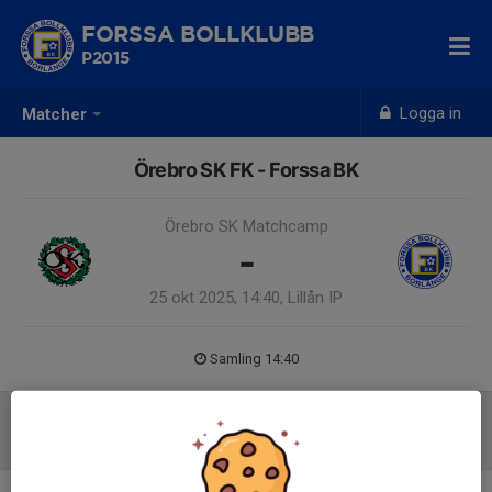
FORSSA BOLLKLUBB
P2015
Logga in
Matcher
Örebro SK FK - Forssa BK
Örebro SK Matchcamp
-
25 okt 2025, 14:40, Lillån IP
Samling 14:40
Referat