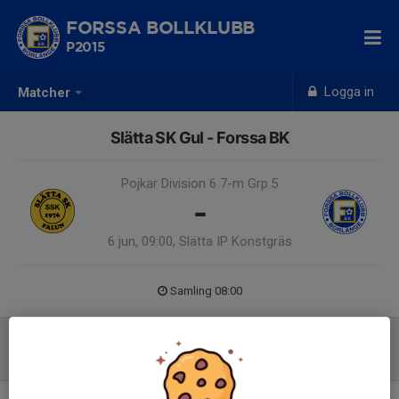
FORSSA BOLLKLUBB
P2015
Logga in
Matcher
Slätta SK Gul - Forssa BK
Pojkar Division 6 7-m Grp.5
-
6 jun, 09:00, Slätta IP Konstgräs
Samling 08:00
Referat