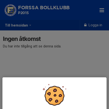
FORSSA BOLLKLUBB
P2015
Logga in
Till hemsidan
Ingen åtkomst
Du har inte tillgång att se denna sida.