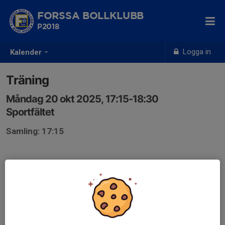
FORSSA BOLLKLUBB
P2018
Logga in
Kalender
Träning
Måndag 20 okt 2025, 17:15-18:30
Sportfältet
Samling: 17:15